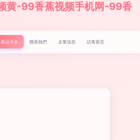
频黄-99香蕉视频手机网-99香
產品大全
聯系我們
企業信息
訪客留言