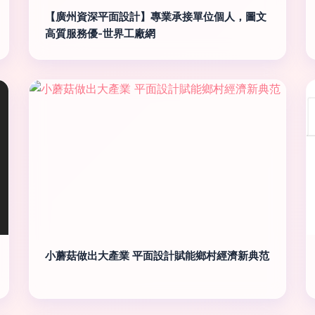
【廣州資深平面設計】專業承接單位個人，圖文
高質服務優-世界工廠網
小蘑菇做出大產業 平面設計賦能鄉村經濟新典范