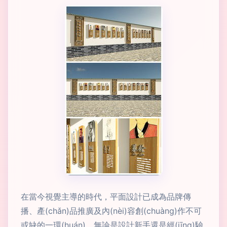
在當今視覺主導的時代，平面設計已成為品牌傳
播、產(chǎn)品推廣及內(nèi)容創(chuàng)作不可
或缺的一環(huán)。無論是設計新手還是經(jīng)驗