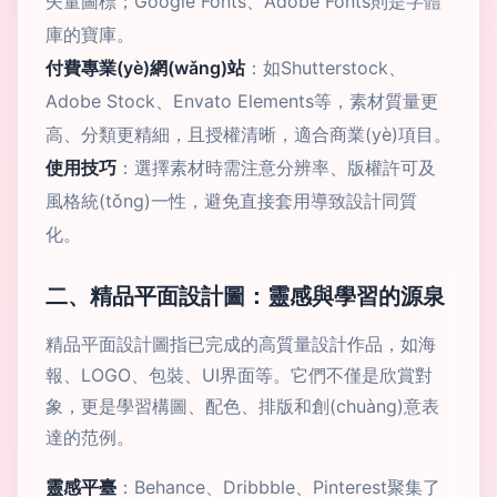
矢量圖標；Google Fonts、Adobe Fonts則是字體
庫的寶庫。
付費專業(yè)網(wǎng)站
：如Shutterstock、
Adobe Stock、Envato Elements等，素材質量更
高、分類更精細，且授權清晰，適合商業(yè)項目。
使用技巧
：選擇素材時需注意分辨率、版權許可及
風格統(tǒng)一性，避免直接套用導致設計同質
化。
二、精品平面設計圖：靈感與學習的源泉
精品平面設計圖指已完成的高質量設計作品，如海
報、LOGO、包裝、UI界面等。它們不僅是欣賞對
象，更是學習構圖、配色、排版和創(chuàng)意表
達的范例。
靈感平臺
：Behance、Dribbble、Pinterest聚集了