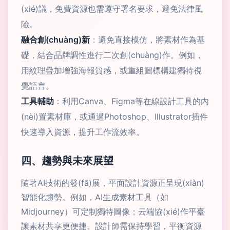
(xié)議，免費資源也需遵守署名要求，避免法律風
險。
融合創(chuàng)新
：避免直接模仿，將素材作為基
礎，結合品牌調性進行二次創(chuàng)作。例如，
用紋理疊加增強海報質感，或重組圖標構建獨特視
覺語言。
工具輔助
：利用Canva、Figma等在線設計工具的內
(nèi)置素材庫，或通過Photoshop、Illustrator插件
快速導入資源，提升工作流效率。
四、趨勢與未來展望
隨著AI技術的發(fā)展，平面設計資源正呈現(xiàn)
智能化趨勢。例如，AI生成素材工具（如
Midjourney）可定制獨特圖像；云端協(xié)作平臺
讓素材共享更便捷。設計師需保持學習，平衡資源