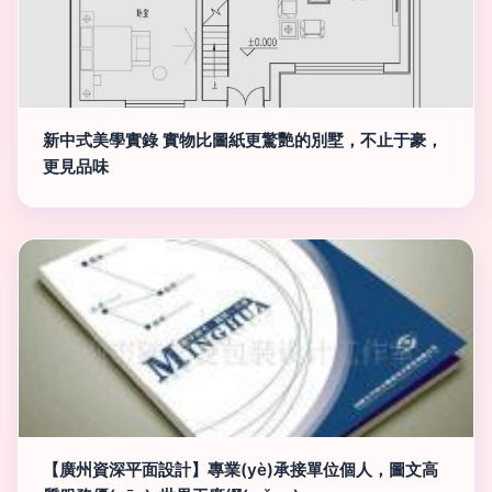
新中式美學實錄 實物比圖紙更驚艷的別墅，不止于豪，
更見品味
【廣州資深平面設計】專業(yè)承接單位個人，圖文高