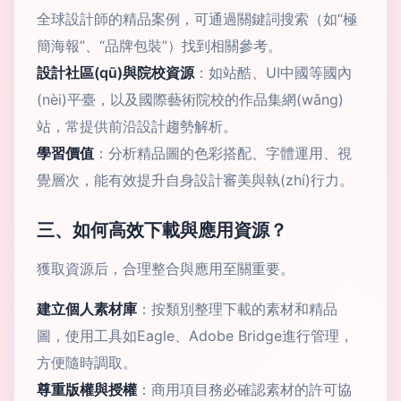
全球設計師的精品案例，可通過關鍵詞搜索（如“極
簡海報”、“品牌包裝”）找到相關參考。
設計社區(qū)與院校資源
：如站酷、UI中國等國內
(nèi)平臺，以及國際藝術院校的作品集網(wǎng)
站，常提供前沿設計趨勢解析。
學習價值
：分析精品圖的色彩搭配、字體運用、視
覺層次，能有效提升自身設計審美與執(zhí)行力。
三、如何高效下載與應用資源？
獲取資源后，合理整合與應用至關重要。
建立個人素材庫
：按類別整理下載的素材和精品
圖，使用工具如Eagle、Adobe Bridge進行管理，
方便隨時調取。
尊重版權與授權
：商用項目務必確認素材的許可協