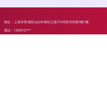
地址：上海市青浦區(qū)外青松公路7548弄588號1幢1層
電話：1369131**
Copyright © 2026
www.bigcake.com.cn
平面設計
上海竹影月
科技有限公司
平面設計
版權所有
Sitemap
感谢您访问我们的网站，您可能还对以下资源感兴趣：泰安檬兄
传媒广告有限公司
99香蕉碰碰人妻|99香蕉碰碰人妻欧美|99香蕉视频|99香蕉视频
黄|99香蕉视频手机网|99香蕉视频网址|99香蕉网|99性爱视
频|99性爱网|99性色色
网站地图