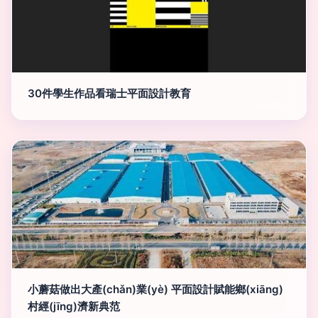
30件學生作品看瑞士平面設計教育
小蘑菇做出大產(chǎn)業(yè) 平面設計賦能鄉(xiāng)
村經(jīng)濟新典范