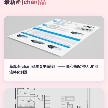
最新產(chǎn)品
新風產(chǎn)品單頁平面設計 —— 匠心搭配“帶刀UI”引
流轉化利器