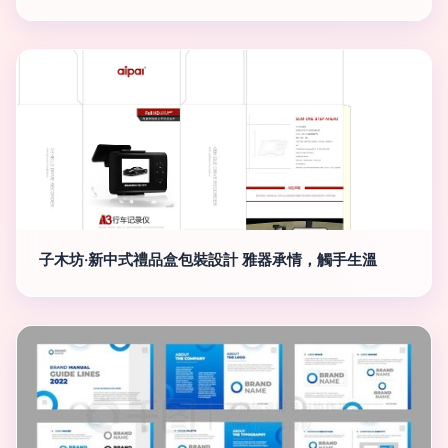
子木坊·新中式禮品盒包裝設計 雅器承情，觸手生溫